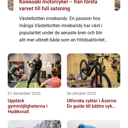
Kawasaki motorcykel – från första
varvet till full satsning
Västerbotten innebandy: En passion hos
många Västerbotten innebandy har växt i
popularitet under de senaste åren och blir
allt mer utbrett både som en fritidsaktivitet
och som en tävlingsidrott. Denna artikel
kommer att ge en omfattande och grundlig
...
01 december 2025
06 oktober 2025
Upptäck
Utforska cyklar i Åsarna:
gymmöjligheterna i
En guide till bättre cyk...
Hudiksvall