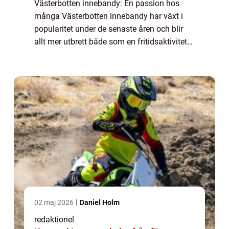
Västerbotten innebandy: En passion hos
många Västerbotten innebandy har växt i
popularitet under de senaste åren och blir
allt mer utbrett både som en fritidsaktivitet
och som en tävlingsidrott. Denna artikel
kommer att ge en omfattande och grundlig
...
02 maj 2026
Daniel Holm
redaktionel