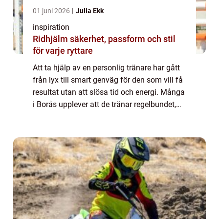
01 juni 2026
Julia Ekk
inspiration
Ridhjälm säkerhet, passform och stil
för varje ryttare
Att ta hjälp av en personlig tränare har gått
från lyx till smart genväg för den som vill få
resultat utan att slösa tid och energi. Många
i Borås upplever att de tränar regelbundet,
men ändå står still. Då kan en erfaren PT
vara skillnaden mellan fr...