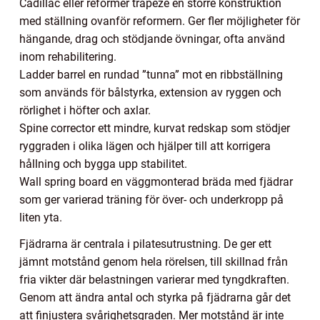
Cadillac eller reformer trapeze en större konstruktion
med ställning ovanför reformern. Ger fler möjligheter för
hängande, drag och stödjande övningar, ofta använd
inom rehabilitering.
Ladder barrel en rundad ”tunna” mot en ribbställning
som används för bålstyrka, extension av ryggen och
rörlighet i höfter och axlar.
Spine corrector ett mindre, kurvat redskap som stödjer
ryggraden i olika lägen och hjälper till att korrigera
hållning och bygga upp stabilitet.
Wall spring board en väggmonterad bräda med fjädrar
som ger varierad träning för över- och underkropp på
liten yta.
Fjädrarna är centrala i pilatesutrustning. De ger ett
jämnt motstånd genom hela rörelsen, till skillnad från
fria vikter där belastningen varierar med tyngdkraften.
Genom att ändra antal och styrka på fjädrarna går det
att finjustera svårighetsgraden. Mer motstånd är inte