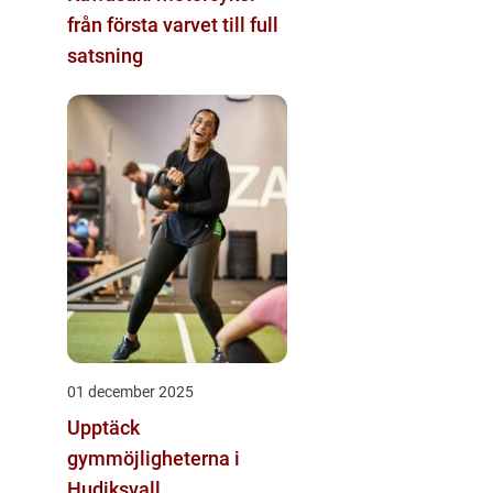
från första varvet till full
satsning
01 december 2025
Upptäck
gymmöjligheterna i
Hudiksvall