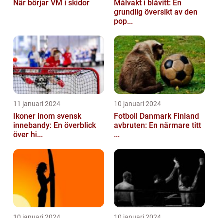
När börjar VM i skidor
Målvakt i blåvitt: En
grundlig översikt av den
pop...
11 januari 2024
10 januari 2024
Ikoner inom svensk
Fotboll Danmark Finland
innebandy: En överblick
avbruten: En närmare titt
över hi...
...
10 januari 2024
10 januari 2024