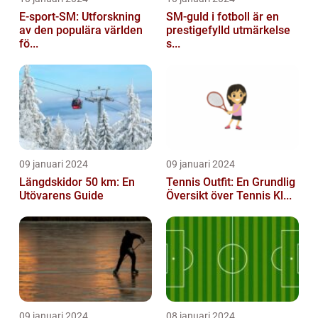
E-sport-SM: Utforskning
SM-guld i fotboll är en
av den populära världen
prestigefylld utmärkelse
fö...
s...
09 januari 2024
09 januari 2024
Längdskidor 50 km: En
Tennis Outfit: En Grundlig
Utövarens Guide
Översikt över Tennis Kl...
09 januari 2024
08 januari 2024