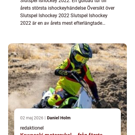
Slutspel Ishockey 2022: En guidad tur till
årets största ishockeyhändelse Översikt över
Slutspel Ishockey 2022 Slutspel Ishockey
2022 är en av årets mest efterlängtade
händelser för ishockeyälskare över hela
världen. Det är den tid då de bästa lagen ...
02 maj 2026
Daniel Holm
redaktionel