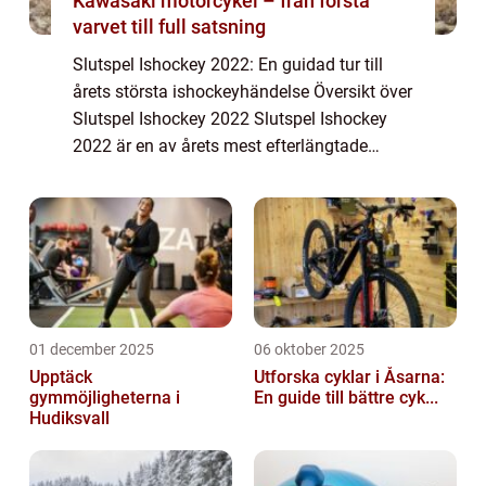
Kawasaki motorcykel – från första
varvet till full satsning
Slutspel Ishockey 2022: En guidad tur till
årets största ishockeyhändelse Översikt över
Slutspel Ishockey 2022 Slutspel Ishockey
2022 är en av årets mest efterlängtade
händelser för ishockeyälskare över hela
världen. Det är den tid då de bästa lagen ...
01 december 2025
06 oktober 2025
Upptäck
Utforska cyklar i Åsarna:
gymmöjligheterna i
En guide till bättre cyk...
Hudiksvall