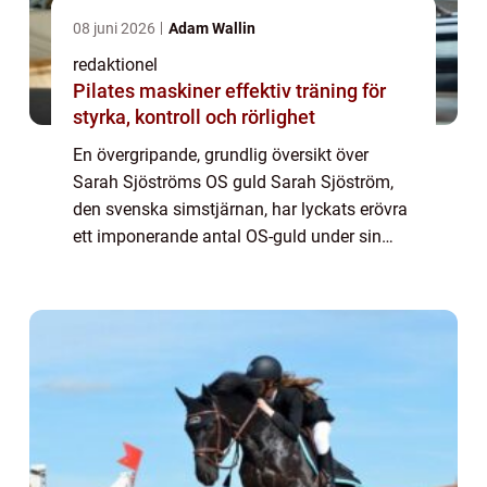
08 juni 2026
Adam Wallin
redaktionel
Pilates maskiner effektiv träning för
styrka, kontroll och rörlighet
En övergripande, grundlig översikt över
Sarah Sjöströms OS guld Sarah Sjöström,
den svenska simstjärnan, har lyckats erövra
ett imponerande antal OS-guld under sin
karriär. Med sin snabbhet, teknik och
beslutsamhet har hon blivit en av världens
främs...