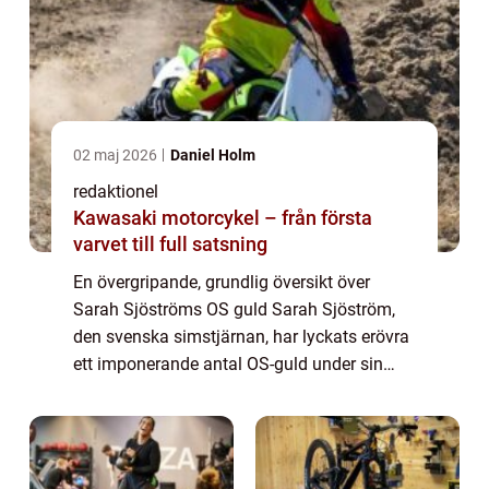
02 maj 2026
Daniel Holm
redaktionel
Kawasaki motorcykel – från första
varvet till full satsning
En övergripande, grundlig översikt över
Sarah Sjöströms OS guld Sarah Sjöström,
den svenska simstjärnan, har lyckats erövra
ett imponerande antal OS-guld under sin
karriär. Med sin snabbhet, teknik och
beslutsamhet har hon blivit en av världens
främs...