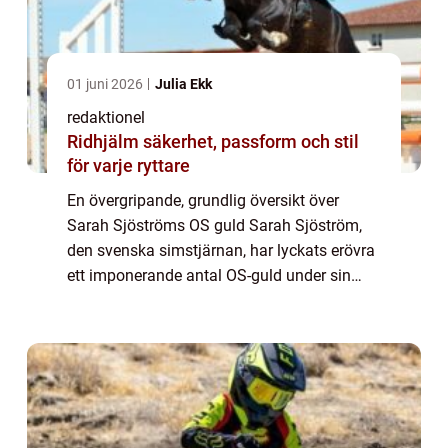
01 juni 2026
Julia Ekk
redaktionel
Ridhjälm säkerhet, passform och stil
för varje ryttare
En övergripande, grundlig översikt över
Sarah Sjöströms OS guld Sarah Sjöström,
den svenska simstjärnan, har lyckats erövra
ett imponerande antal OS-guld under sin
karriär. Med sin snabbhet, teknik och
beslutsamhet har hon blivit en av världens
främs...