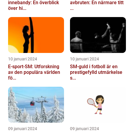
innebandy: En överblick
avbruten: En närmare titt
över hi...
...
10 januari 2024
10 januari 2024
E-sport-SM: Utforskning
SM-guld i fotboll är en
av den populära världen
prestigefylld utmärkelse
fö...
s...
09 januari 2024
09 januari 2024