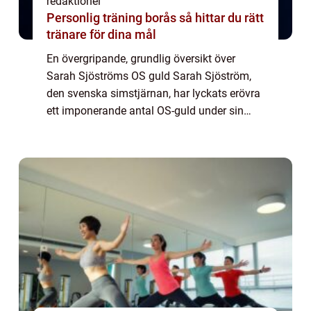
redaktionel
Personlig träning borås så hittar du rätt
tränare för dina mål
En övergripande, grundlig översikt över
Sarah Sjöströms OS guld Sarah Sjöström,
den svenska simstjärnan, har lyckats erövra
ett imponerande antal OS-guld under sin
karriär. Med sin snabbhet, teknik och
beslutsamhet har hon blivit en av världens
främs...