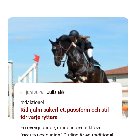
med målområden. Resultatet av OS curling
är en mycket eftertrakt...
01 juni 2026
Julia Ekk
redaktionel
Ridhjälm säkerhet, passform och stil
för varje ryttare
En övergripande, grundlig översikt över
”resultat os curling” Curling är en traditionell