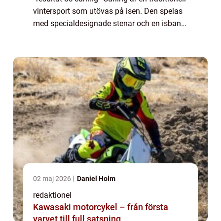
vintersport som utövas på isen. Den spelas
med specialdesignade stenar och en isbana
med målområden. Resultatet av OS curling
är en mycket eftertrakt...
02 maj 2026
Daniel Holm
redaktionel
Kawasaki motorcykel – från första
varvet till full satsning