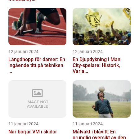
12 januari 2024
12 januari 2024
Längdhopp för damer: En
En Djupdykning i Man
ingående titt på tekniken
City-spelare: Historik,
...
Varia...
11 januari 2024
11 januari 2024
När börjar VM i skidor
Målvakt i blåvitt: En
grundlig översikt av den