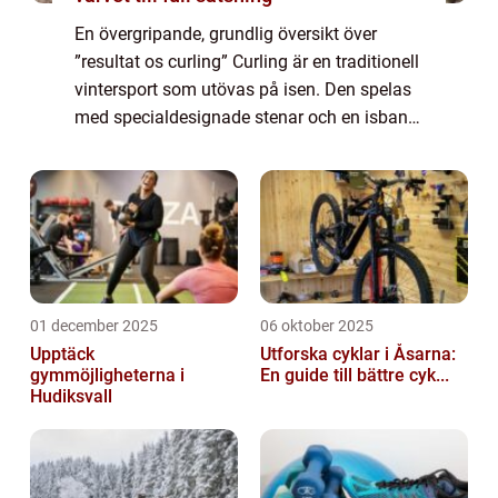
En övergripande, grundlig översikt över
”resultat os curling” Curling är en traditionell
vintersport som utövas på isen. Den spelas
med specialdesignade stenar och en isbana
med målområden. Resultatet av OS curling
är en mycket eftertrakt...
01 december 2025
06 oktober 2025
Upptäck
Utforska cyklar i Åsarna:
gymmöjligheterna i
En guide till bättre cyk...
Hudiksvall