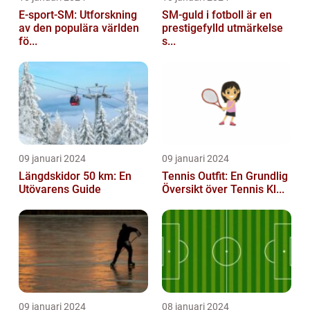
E-sport-SM: Utforskning
SM-guld i fotboll är en
av den populära världen
prestigefylld utmärkelse
fö...
s...
09 januari 2024
09 januari 2024
Längdskidor 50 km: En
Tennis Outfit: En Grundlig
Utövarens Guide
Översikt över Tennis Kl...
09 januari 2024
08 januari 2024