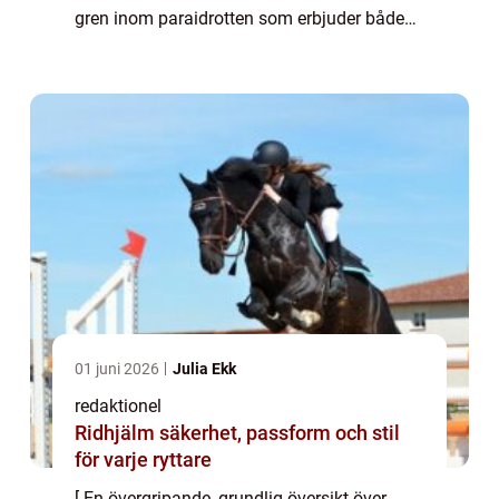
gren inom paraidrotten som erbjuder både
spänning och adrenalin för idrottare och
åskådare. Denna artikel kommer ge ...
01 juni 2026
Julia Ekk
redaktionel
Ridhjälm säkerhet, passform och stil
för varje ryttare
[ En övergripande, grundlig översikt över