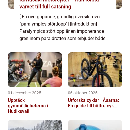
varvet till full satsning
[ En övergripande, grundlig översikt över
”paralympics störtlopp”] [Introduktion]
Paralympics störtlopp är en imponerande
gren inom paraidrotten som erbjuder både
spänning och adrenalin för idrottare och
åskådare. Denna artikel kommer ge ...
01 december 2025
06 oktober 2025
Upptäck
Utforska cyklar i Åsarna:
gymmöjligheterna i
En guide till bättre cyk...
Hudiksvall