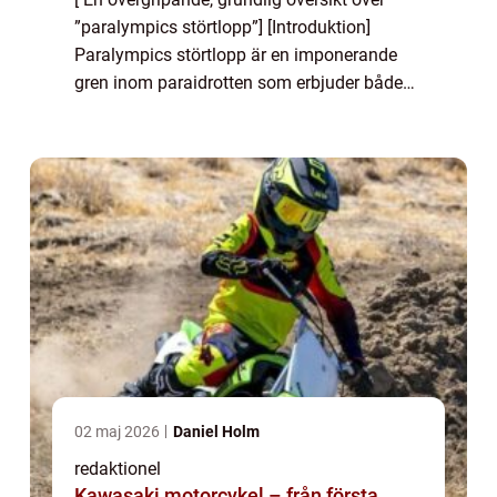
”paralympics störtlopp”] [Introduktion]
Paralympics störtlopp är en imponerande
gren inom paraidrotten som erbjuder både
spänning och adrenalin för idrottare och
åskådare. Denna artikel kommer ge ...
02 maj 2026
Daniel Holm
redaktionel
Kawasaki motorcykel – från första