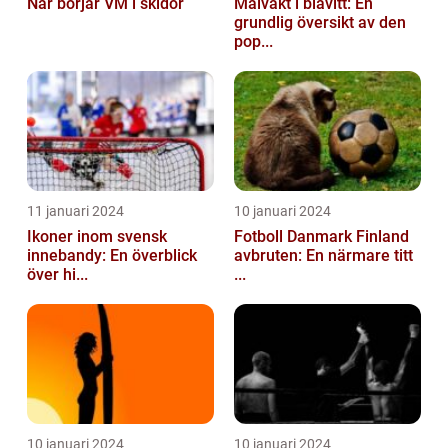
När börjar VM i skidor
Målvakt i blåvitt: En
grundlig översikt av den
pop...
11 januari 2024
10 januari 2024
Ikoner inom svensk
Fotboll Danmark Finland
innebandy: En överblick
avbruten: En närmare titt
över hi...
...
10 januari 2024
10 januari 2024