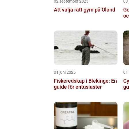
02 september 2025
03 
Att välja rätt gym på Öland
Go
oc
01 juni 2025
01
Fiskeredskap i Blekinge: En
Cy
guide för entusiaster
gu