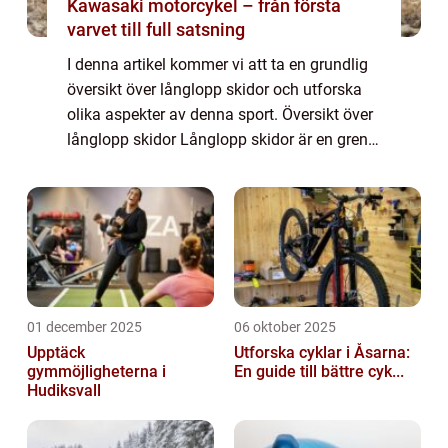
Kawasaki motorcykel – från första
varvet till full satsning
I denna artikel kommer vi att ta en grundlig
översikt över långlopp skidor och utforska
olika aspekter av denna sport. Översikt över
långlopp skidor Långlopp skidor är en gren
inom skidsporten som involverar långa och
utmanande lopp på skidor. Dessa ...
01 december 2025
06 oktober 2025
Upptäck
Utforska cyklar i Åsarna:
gymmöjligheterna i
En guide till bättre cyk...
Hudiksvall