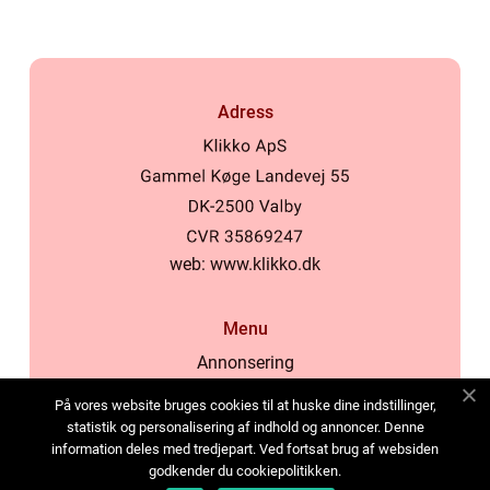
Adress
web:
www.klikko.dk
Menu
Annonsering
Om oss
På vores website bruges cookies til at huske dine indstillinger,
Cookies
statistik og personalisering af indhold og annoncer. Denne
information deles med tredjepart. Ved fortsat brug af websiden
Kontakta oss
godkender du cookiepolitikken.
Sitemap