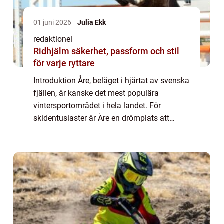
01 juni 2026
Julia Ekk
redaktionel
Ridhjälm säkerhet, passform och stil
för varje ryttare
Introduktion Åre, beläget i hjärtat av svenska
fjällen, är kanske det mest populära
vintersportområdet i hela landet. För
skidentusiaster är Åre en drömplats att
utforska, och för att göra det ännu enklare
finns möjligheten att hyra skidor på plats. ...