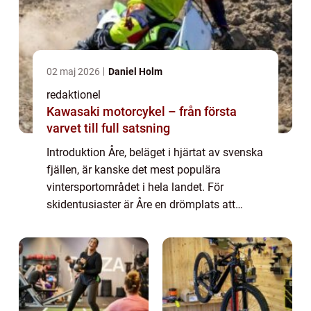
02 maj 2026
Daniel Holm
redaktionel
Kawasaki motorcykel – från första
varvet till full satsning
Introduktion Åre, beläget i hjärtat av svenska
fjällen, är kanske det mest populära
vintersportområdet i hela landet. För
skidentusiaster är Åre en drömplats att
utforska, och för att göra det ännu enklare
finns möjligheten att hyra skidor på plats. ...