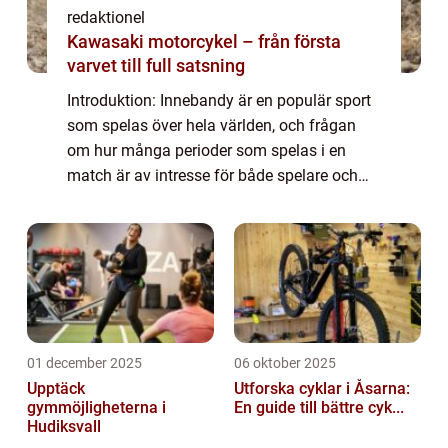
redaktionel
Kawasaki motorcykel – från första
varvet till full satsning
Introduktion: Innebandy är en populär sport
som spelas över hela världen, och frågan
om hur många perioder som spelas i en
match är av intresse för både spelare och
åskådare. I denna artikel kommer vi att ge
en grundlig översikt över hur många period...
01 december 2025
06 oktober 2025
Upptäck
Utforska cyklar i Åsarna:
gymmöjligheterna i
En guide till bättre cyk...
Hudiksvall