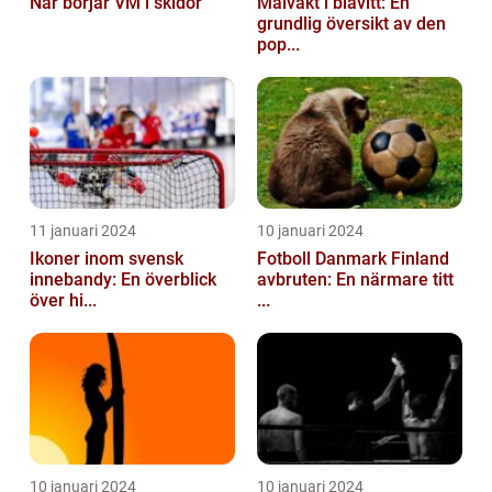
När börjar VM i skidor
Målvakt i blåvitt: En
grundlig översikt av den
pop...
11 januari 2024
10 januari 2024
Ikoner inom svensk
Fotboll Danmark Finland
innebandy: En överblick
avbruten: En närmare titt
över hi...
...
10 januari 2024
10 januari 2024