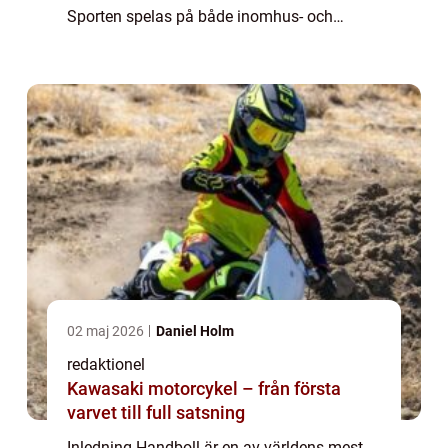
Sporten spelas på både inomhus- och
utomhusarenor och lockar idrottare från
olika delar av världen. I denna artikel
kommer ...
02 maj 2026
Daniel Holm
redaktionel
Kawasaki motorcykel – från första
varvet till full satsning
Inledning Handboll är en av världens mest