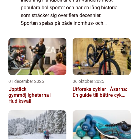
populära bollsporter och har en lång historia
som sträcker sig över flera decennier.
Sporten spelas på både inomhus- och
utomhusarenor och lockar idrottare från
olika delar av världen. I denna artikel
kommer ...
01 december 2025
06 oktober 2025
Upptäck
Utforska cyklar i Åsarna:
gymmöjligheterna i
En guide till bättre cyk...
Hudiksvall