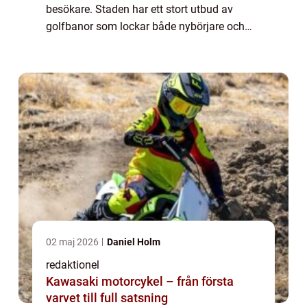
besökare. Staden har ett stort utbud av
golfbanor som lockar både nybörjare och
erfarna golfspelare. I denna artikel kommer
vi att ge en grundlig översikt över golfmöjl...
02 maj 2026
Daniel Holm
redaktionel
Kawasaki motorcykel – från första
varvet till full satsning