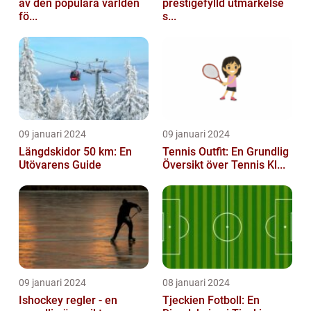
av den populära världen
prestigefylld utmärkelse
fö...
s...
09 januari 2024
09 januari 2024
Längdskidor 50 km: En
Tennis Outfit: En Grundlig
Utövarens Guide
Översikt över Tennis Kl...
09 januari 2024
08 januari 2024
Ishockey regler - en
Tjeckien Fotboll: En