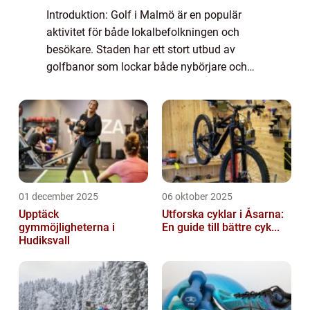
Introduktion: Golf i Malmö är en populär
aktivitet för både lokalbefolkningen och
besökare. Staden har ett stort utbud av
golfbanor som lockar både nybörjare och
erfarna golfspelare. I denna artikel kommer
vi att ge en grundlig översikt över golfmöjl...
01 december 2025
06 oktober 2025
Upptäck
Utforska cyklar i Åsarna:
gymmöjligheterna i
En guide till bättre cyk...
Hudiksvall