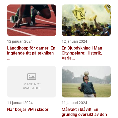
12 januari 2024
12 januari 2024
Längdhopp för damer: En
En Djupdykning i Man
ingående titt på tekniken
City-spelare: Historik,
...
Varia...
11 januari 2024
11 januari 2024
När börjar VM i skidor
Målvakt i blåvitt: En
grundlig översikt av den