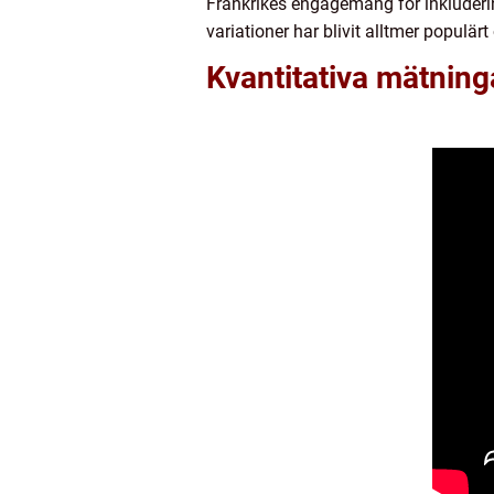
Frankrikes engagemang för inkludering
variationer har blivit alltmer populä
Kvantitativa mätning