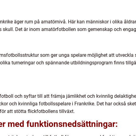
rankrike äger rum på amatörnivå. Här kan människor i olika åldrar
öjes skull. Det är inom amatörfotbollen som gemenskap och enga
msfotbollsstruktur som ger unga spelare möjlighet att utveckla 
olika turneringar och spännande utbildningsprogram finns tillgän
 fotboll och syftar till att främja jämlikhet och kvinnlig delaktig
ickor och kvinnliga fotbollsspelare i Frankrike. Det har också sk
 att stötta flickfotbollens tillväxt.
ner med funktionsnedsättningar: