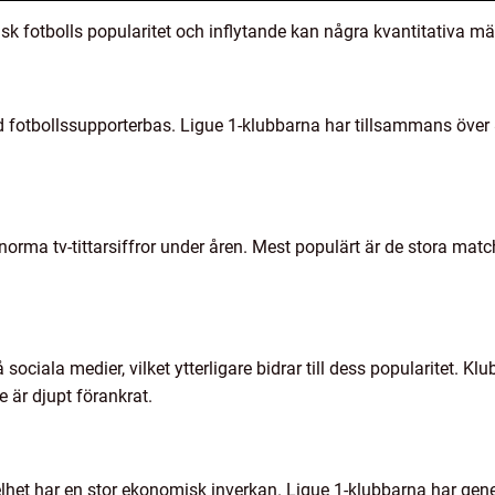
ansk fotbolls popularitet och inflytande kan några kvantitativa mät
 fotbollssupporterbas. Ligue 1-klubbarna har tillsammans över 8
orma tv-tittarsiffror under åren. Mest populärt är de stora match
 sociala medier, vilket ytterligare bidrar till dess popularitet. K
 är djupt förankrat.
lhet har en stor ekonomisk inverkan. Ligue 1-klubbarna har gen