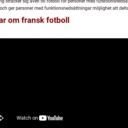
 sträcker sig även till fotboll för personer med funktionsnedsä
rt och ger personer med funktionsnedsättningar möjlighet att delt
ar om fransk fotboll