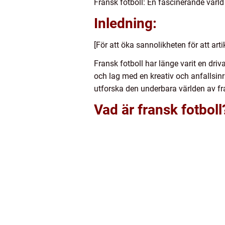
Fransk fotboll: En fascinerande värl
Inledning:
[För att öka sannolikheten för att ar
Fransk fotboll har länge varit en dri
och lag med en kreativ och anfallsinri
utforska den underbara världen av fr
Vad är fransk fotboll