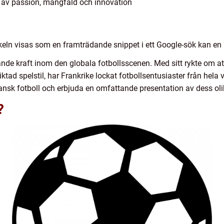
d av passion, mångfald och innovation
tikeln visas som en framträdande snippet i ett Google-sök kan en k
vande kraft inom den globala fotbollsscenen. Med sitt rykte om at
ktad spelstil, har Frankrike lockat fotbollsentusiaster från hela 
ansk fotboll och erbjuda en omfattande presentation av dess oli
?