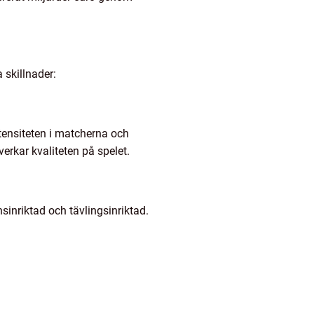
a skillnader:
ntensiteten i matcherna och
åverkar kvaliteten på spelet.
sinriktad och tävlingsinriktad.