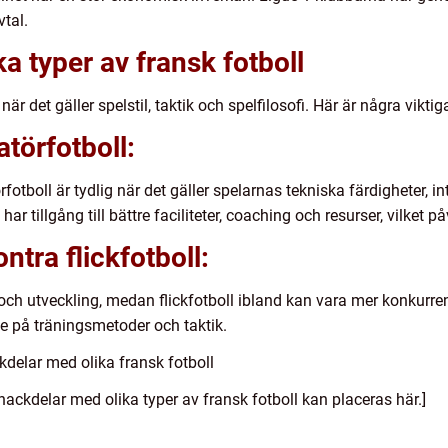
vtal.
ka typer av fransk fotboll
när det gäller spelstil, taktik och spelfilosofi. Här är några viktig
törfotboll:
otboll är tydlig när det gäller spelarnas tekniska färdigheter, i
ar tillgång till bättre faciliteter, coaching och resurser, vilket p
tra flickfotboll:
ch utveckling, medan flickfotboll ibland kan vara mer konkurren
de på träningsmetoder och taktik.
delar med olika fransk fotboll
ackdelar med olika typer av fransk fotboll kan placeras här.]