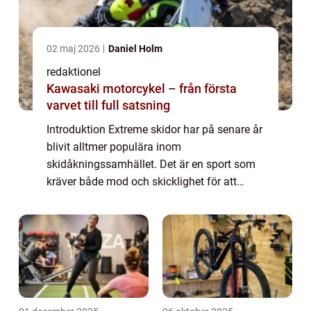
02 maj 2026
Daniel Holm
redaktionel
Kawasaki motorcykel – från första
varvet till full satsning
Introduktion Extreme skidor har på senare år
blivit alltmer populära inom
skidåkningssamhället. Det är en sport som
kräver både mod och skicklighet för att
utövas på bästa sätt. I denna artikel kommer
vi att ge en omfattande översikt över denna
spänn...