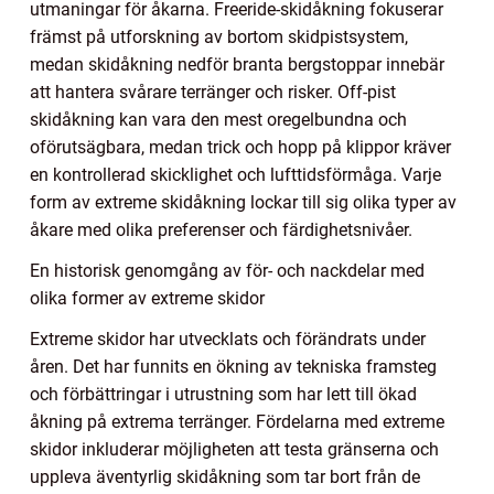
utmaningar för åkarna. Freeride-skidåkning fokuserar
främst på utforskning av bortom skidpistsystem,
medan skidåkning nedför branta bergstoppar innebär
att hantera svårare terränger och risker. Off-pist
skidåkning kan vara den mest oregelbundna och
oförutsägbara, medan trick och hopp på klippor kräver
en kontrollerad skicklighet och lufttidsförmåga. Varje
form av extreme skidåkning lockar till sig olika typer av
åkare med olika preferenser och färdighetsnivåer.
En historisk genomgång av för- och nackdelar med
olika former av extreme skidor
Extreme skidor har utvecklats och förändrats under
åren. Det har funnits en ökning av tekniska framsteg
och förbättringar i utrustning som har lett till ökad
åkning på extrema terränger. Fördelarna med extreme
skidor inkluderar möjligheten att testa gränserna och
uppleva äventyrlig skidåkning som tar bort från de