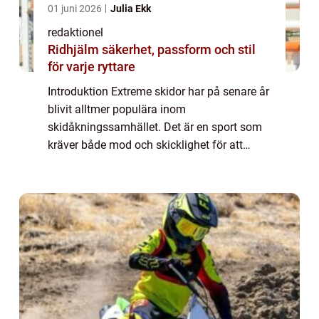
01 juni 2026
Julia Ekk
redaktionel
Ridhjälm säkerhet, passform och stil
för varje ryttare
Introduktion Extreme skidor har på senare år
blivit alltmer populära inom
skidåkningssamhället. Det är en sport som
kräver både mod och skicklighet för att
utövas på bästa sätt. I denna artikel kommer
vi att ge en omfattande översikt över denna
spänn...