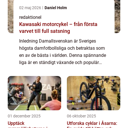
02 maj 2026
Daniel Holm
redaktionel
Kawasaki motorcykel – från första
varvet till full satsning
Inledning Damallsvenskan är Sveriges
högsta damfotbollsliga och betraktas som
en av de bästa i världen. Denna spännande
liga är en ständigt växande och populär
sport för både spelare och åskådare. I denna
artikel kommer vi att utforska och analysera
...
01 december 2025
06 oktober 2025
Upptäck
Utforska cyklar i Åsarna: