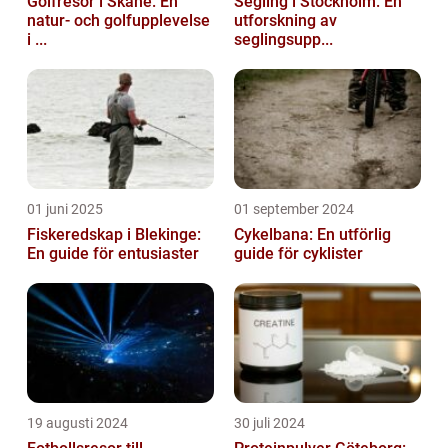
Golfresor i Skåne: En
Segling i Stockholm: En
natur- och golfupplevelse
utforskning av
i ...
seglingsupp...
01 juni 2025
01 september 2024
Fiskeredskap i Blekinge:
Cykelbana: En utförlig
En guide för entusiaster
guide för cyklister
19 augusti 2024
30 juli 2024