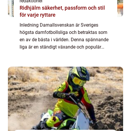
redaktionel
Ridhjälm säkerhet, passform och stil
för varje ryttare
Inledning Damallsvenskan är Sveriges
högsta damfotbollsliga och betraktas som
en av de bästa i världen. Denna spännande
liga är en ständigt växande och populär
sport för både spelare och åskådare. I denna
artikel kommer vi att utforska och analysera
...