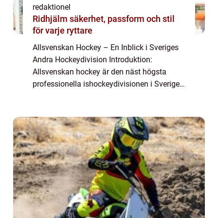
redaktionel
Ridhjälm säkerhet, passform och stil
för varje ryttare
Allsvenskan Hockey – En Inblick i Sveriges
Andra Hockeydivision Introduktion:
Allsvenskan hockey är den näst högsta
professionella ishockeydivisionen i Sverige,
och fungerar som en plats för lag att tävla
och utvecklas för att nå den högsta niv...