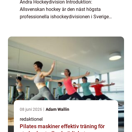
Andra Hockeydivision Introduktion:
Allsvenskan hockey är den näst högsta
professionella ishockeydivisionen i Sverige,
och fungerar som en plats för lag att tävla
och utvecklas för att nå den högsta niv...
08 juni 2026
Adam Wallin
redaktionel
Pilates maskiner effektiv träning för