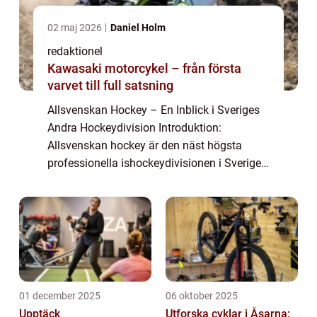
02 maj 2026
Daniel Holm
redaktionel
Kawasaki motorcykel – från första
varvet till full satsning
Allsvenskan Hockey – En Inblick i Sveriges
Andra Hockeydivision Introduktion:
Allsvenskan hockey är den näst högsta
professionella ishockeydivisionen i Sverige,
och fungerar som en plats för lag att tävla
och utvecklas för att nå den högsta niv...
01 december 2025
06 oktober 2025
Upptäck
Utforska cyklar i Åsarna: