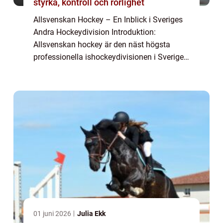
styrka, kontroll och rörlighet
Allsvenskan Hockey – En Inblick i Sveriges
Andra Hockeydivision Introduktion:
Allsvenskan hockey är den näst högsta
professionella ishockeydivisionen i Sverige,
och fungerar som en plats för lag att tävla
och utvecklas för att nå den högsta niv...
01 juni 2026
Julia Ekk