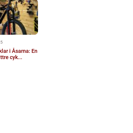
25
klar i Åsarna: En
ttre cyk...