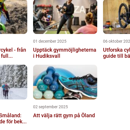
01 december 2025
06 oktober 20
ykel - från
Upptäck gymmöjligheterna
Utforska cy
full...
i Hudiksvall
guide till bä
02 september 2025
 Småland:
Att välja rätt gym på Öland
e för bek...